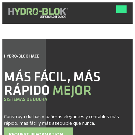
Navega
de
palanca
HYDRO-BLOK HACE
MÁS FÁCIL, MÁS
RÁPIDO
MEJOR
SISTEMAS DE DUCHA
Construya duchas y bañeras elegantes y rentables más
rápido, más fácil y más asequible que nunca.
REQUEST INFORMATION
→