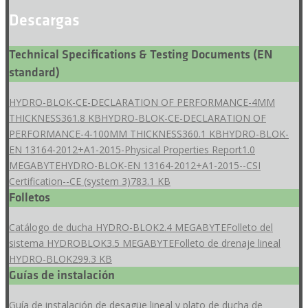
Descargas
Technical Specifications & Testing Documents (EN
standard)
HYDRO-BLOK-CE-DECLARATION OF PERFORMANCE-4MM
THICKNESS
361.8 KB
HYDRO-BLOK-CE-DECLARATION OF
PERFORMANCE-4-100MM THICKNESS
360.1 KB
HYDRO-BLOK-
EN 13164-2012+A1-2015-Physical Properties Report
1.0
MEGABYTE
HYDRO-BLOK-EN 13164-2012+A1-2015--CSI
Certification--CE (system 3)
783.1 KB
Folletos
Catálogo de ducha HYDRO-BLOK
2.4 MEGABYTE
Folleto del
sistema HYDROBLOK
3.5 MEGABYTE
Folleto de drenaje lineal
HYDRO-BLOK
299.3 KB
Guías de instalación
Guía de instalación de desagüe lineal y plato de ducha de