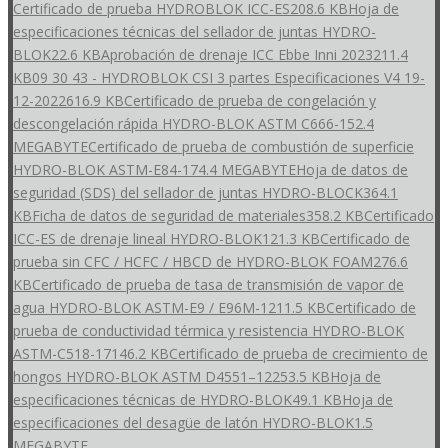
Certificado de prueba HYDROBLOK ICC-ES
208.6 KB
Hoja de
especificaciones técnicas del sellador de juntas HYDRO-
BLOK
22.6 KB
Aprobación de drenaje ICC Ebbe Inni 2023
211.4
KB
09 30 43 - HYDROBLOK CSI 3 partes Especificaciones V4 19-
12-2022
616.9 KB
Certificado de prueba de congelación y
descongelación rápida HYDRO-BLOK ASTM C666-15
2.4
MEGABYTE
Certificado de prueba de combustión de superficie
HYDRO-BLOK ASTM-E84-17
4.4 MEGABYTE
Hoja de datos de
seguridad (SDS) del sellador de juntas HYDRO-BLOCK
364.1
KB
Ficha de datos de seguridad de materiales
358.2 KB
Certificado
ICC-ES de drenaje lineal HYDRO-BLOK
121.3 KB
Certificado de
prueba sin CFC / HCFC / HBCD de HYDRO-BLOK FOAM
276.6
KB
Certificado de prueba de tasa de transmisión de vapor de
agua HYDRO-BLOK ASTM-E9 / E96M-1
211.5 KB
Certificado de
prueba de conductividad térmica y resistencia HYDRO-BLOK
ASTM-C518-17
146.2 KB
Certificado de prueba de crecimiento de
hongos HYDRO-BLOK ASTM D4551–12
253.5 KB
Hoja de
especificaciones técnicas de HYDRO-BLOK
49.1 KB
Hoja de
especificaciones del desagüe de latón HYDRO-BLOK
1.5
MEGABYTE