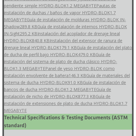
pendiente simple HYDRO-BLOK
1.2 MEGABYTE
Pautas de
instalación de duchas / baños de vapor HYDRO-BLOK
1.7
MEGABYTE
Guía de instalación de molduras HYDRO-BLOK IN-
Shadow
289.8 KB
Guía de instalación de internos HYDRO-BLOK
IN-Sight
295.2 KB
Instalación del acoplador de drenaje lineal
HYDRO-BLOK
840.8 KB
Instalación del extensor de ranura de
drenaje lineal HYDRO-BLOK
179.1 KB
Guía de instalación del plato
de ducha de perfil bajo HYDRO-BLOK
479.0 KB
Guía de
instalación del sistema de plato de ducha clásico HYDRO-
BLOK
1.3 MEGABYTE
Panel de yeso HYDRO-BLOK como
instalación envolvente de bañera
146.3 KB
Guía de materiales del
sistema de ducha HYDRO-BLOK
91.0 KB
Guía de instalación de
bancos de ducha HYDRO-BLOK
1.2 MEGABYTE
Guía de
instalación de nicho de HYDRO-BLOK
877.3 KB
Guía de
instalación de extensiones de plato de ducha HYDRO-BLOK
1.7
MEGABYTE
Technical Specifications & Testing Documents (ASTM
standard)