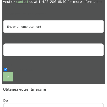
veuillez
contact
us at 1-425-286-6840 for more information.
Emplacement de recherche
Catégorie
Plage de distance
Rayon:
KM
Statut
×
Obtenez votre itinéraire
De: