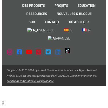
DES PRODUITS
PROJETS
ÉDUCATION
RESSOURCES
NOUVELLES & BLOGUE
SUR
CONTACT
OÙ ACHETER
ENGLISH
ES
FR
JAPANESE
Copyright © 2010-2026 Hydroblok Grand International Inc. All Rights Reserved.
HYDRO-BLOK est une marque déposée de HYDROBLOK Grand International Inc.
Conditions d'utilisation et confidentialité
╳