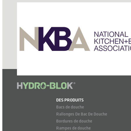
DES PRODUITS
Bacs de douche
Rallonges De Bac De Douche
Bordures de douche
Rampes de douche