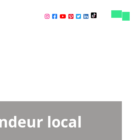
SUR
Basculer
Bascule
la
la
navigation
navigat
CONTACT
OÙ ACHETER
ndeur local