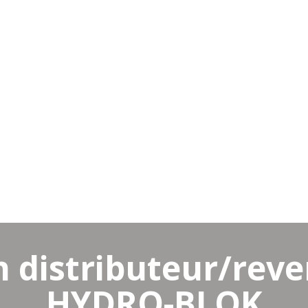
ETS
ÉDUCATION
RESSOURCES
NOUVELLES & BLOGUE
JAPANESE
 distributeur/reve
HYDRO-BLOK