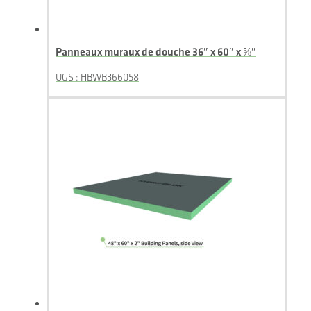
Panneaux muraux de douche 36″ x 60″ x ⅝″
UGS : HBWB366058