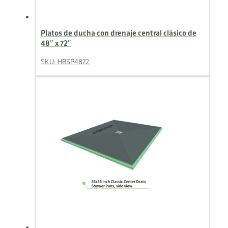
Platos de ducha con drenaje central clásico de
48″ x 72″
SKU: HBSP4872.