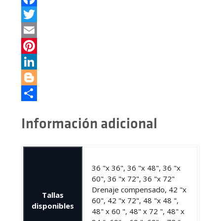
Facebook
Twitter
Email
Pinterest
LinkedIn
Blogger
Cuota
Información adicional
36 "x 36", 36 "x 48", 36 "x
60", 36 "x 72", 36 "x 72"
Drenaje compensado, 42 "x
Tallas
60", 42 "x 72", 48 "x 48 ",
disponibles
48" x 60 ", 48" x 72 ", 48" x