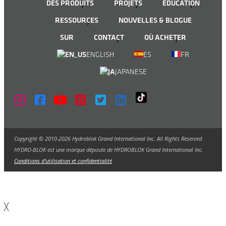
DES PRODUITS
PROJETS
ÉDUCATION
RESSOURCES
NOUVELLES & BLOGUE
SUR
CONTACT
OÙ ACHETER
ENGLISH
ES
FR
JAPANESE
Copyright © 2010-2026 Hydroblok Grand International Inc. All Rights Reserved.
HYDRO-BLOK est une marque déposée de HYDROBLOK Grand International Inc.
Conditions d'utilisation et confidentialité
╳