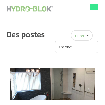
Bascule
la
navigat
Des postes
Filtrer par catégor
Rénovation de la 