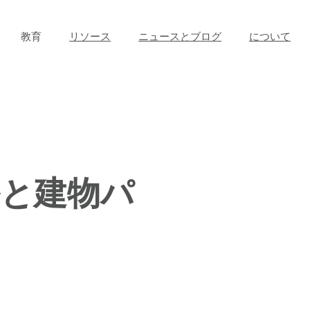
教育
リソース
ニュースとブログ
について
と建物パ