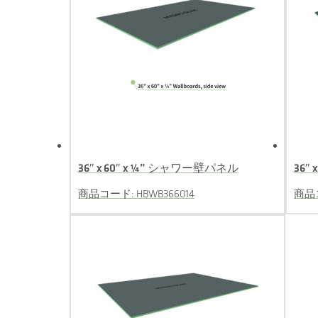
36″ x 60″ x ¼” シャワー壁パネル
36″
商品コード: HBWB366014
商品コ