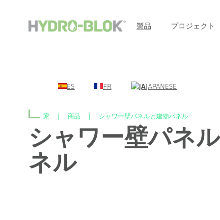
製品
プロジェクト
ES
FR
JAPANESE
家
|
商品
|
シャワー壁パネルと建物パネル
シャワー壁パネル
ネル