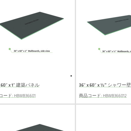
x 60″ x 1″ 建築パネル
36″ x 60″ x ½” シャワ
ード: HBWB36601
商品コード: HBWB366012