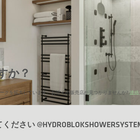
すか？
トワークを拡大しています。お近くの販売店が見つかりませんか?
連絡
するのですか?
ださい @HYDROBLOKSHOWERSYSTE
しょう。HYDRO-BLOK は、従来のシャワーの設置 (コンクリー
 XPS フォーム コアとポリマー改質セメント コーティングに