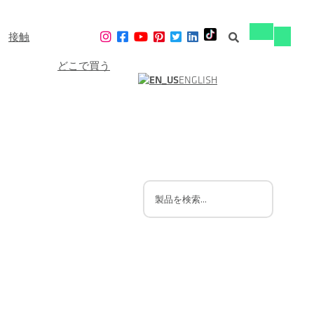
接触
ナ
ナ
ビ
ビ
ゲ
どこで買う
ゲ
ー
ENGLISH
ー
シ
シ
ョ
ョ
ン
ン
の
の
切
切
り
り
替
替
え
え