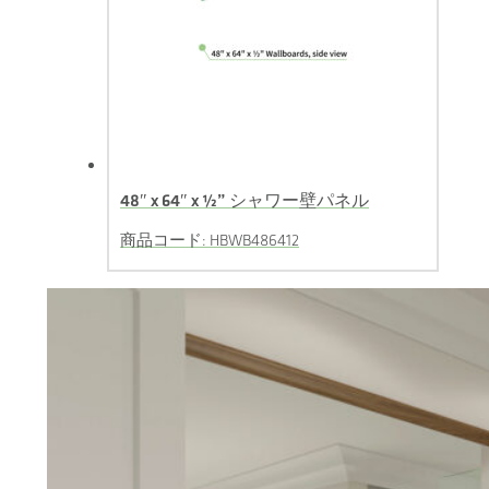
48″ x 64″ x ½” シャワー壁パネル
商品コード: HBWB486412