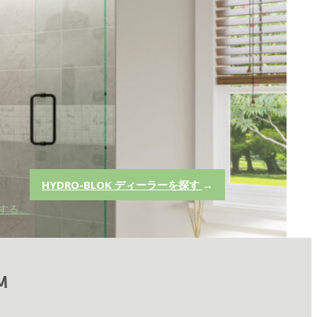
HYDRO-BLOK ディーラーを探す
→
する。
M
トやホット モップ ベースなど) や複雑な防水設置手順のあるシス
より、わずか数時間で軽量で丈夫な、タイルや石材に使用できる