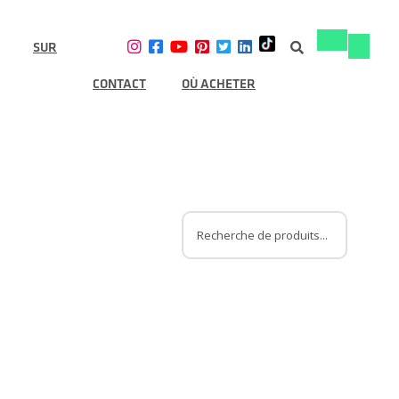
SUR
Basculer
Bascule
la
la
navigation
navigat
CONTACT
OÙ ACHETER