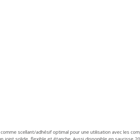
 comme scellant/adhésif optimal pour une utilisation avec les
n joint solide, flexible et étanche. Aussi disponible en saucisse 