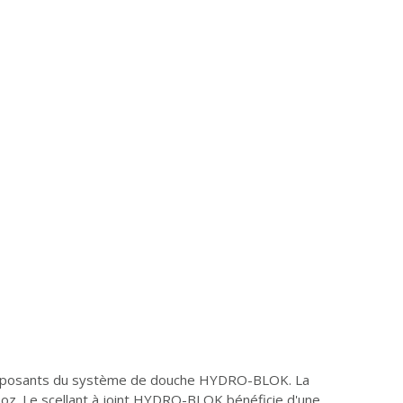
 composants du système de douche HYDRO-BLOK. La
20oz. Le scellant à joint HYDRO-BLOK bénéficie d'une