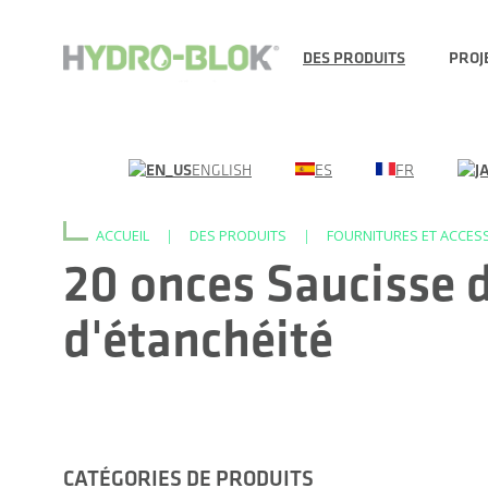
DES PRODUITS
PROJ
ENGLISH
ES
FR
ACCUEIL
|
DES PRODUITS
|
FOURNITURES ET ACCES
20 onces Saucisse d
d'étanchéité
CATÉGORIES DE PRODUITS