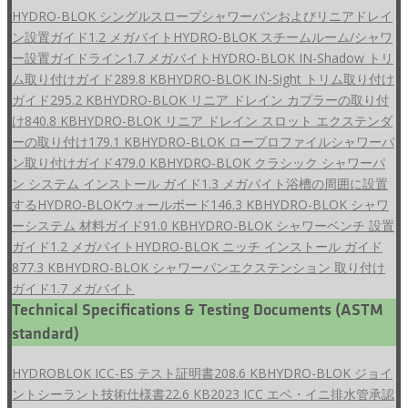
HYDRO-BLOK シングルスロープシャワーパンおよびリニアドレイ
ン設置ガイド
1.2 メガバイト
HYDRO-BLOK スチームルーム/シャワ
ー設置ガイドライン
1.7 メガバイト
HYDRO-BLOK IN-Shadow トリ
ム取り付けガイド
289.8 KB
HYDRO-BLOK IN-Sight トリム取り付け
ガイド
295.2 KB
HYDRO-BLOK リニア ドレイン カプラーの取り付
け
840.8 KB
HYDRO-BLOK リニア ドレイン スロット エクステンダ
ーの取り付け
179.1 KB
HYDRO-BLOK ロープロファイルシャワーパ
ン取り付けガイド
479.0 KB
HYDRO-BLOK クラシック シャワーパ
ン システム インストール ガイド
1.3 メガバイト
浴槽の周囲に設置
するHYDRO-BLOKウォールボード
146.3 KB
HYDRO-BLOK シャワ
ーシステム 材料ガイド
91.0 KB
HYDRO-BLOK シャワーベンチ 設置
ガイド
1.2 メガバイト
HYDRO-BLOK ニッチ インストール ガイド
877.3 KB
HYDRO-BLOK シャワーパンエクステンション 取り付け
ガイド
1.7 メガバイト
Technical Specifications & Testing Documents (ASTM
standard)
HYDROBLOK ICC-ES テスト証明書
208.6 KB
HYDRO-BLOK ジョイ
ントシーラント技術仕様書
22.6 KB
2023 ICC エベ・イニ排水管承認