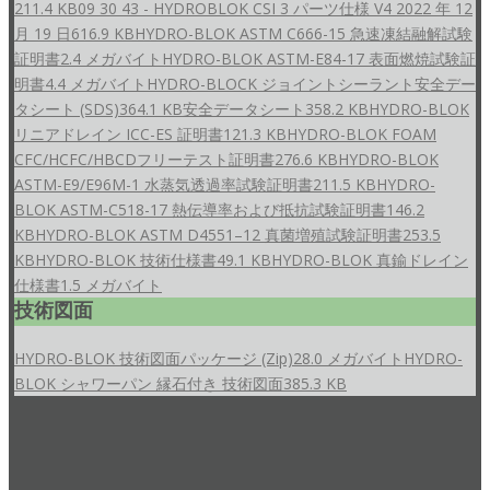
211.4 KB
09 30 43 - HYDROBLOK CSI 3 パーツ仕様 V4 2022 年 12
月 19 日
616.9 KB
HYDRO-BLOK ASTM C666-15 急速凍結融解試験
証明書
2.4 メガバイト
HYDRO-BLOK ASTM-E84-17 表面燃焼試験証
明書
4.4 メガバイト
HYDRO-BLOCK ジョイントシーラント安全デー
タシート (SDS)
364.1 KB
安全データシート
358.2 KB
HYDRO-BLOK
リニアドレイン ICC-ES 証明書
121.3 KB
HYDRO-BLOK FOAM
CFC/HCFC/HBCDフリーテスト証明書
276.6 KB
HYDRO-BLOK
ASTM-E9/E96M-1 水蒸気透過率試験証明書
211.5 KB
HYDRO-
BLOK ASTM-C518-17 熱伝導率および抵抗試験証明書
146.2
KB
HYDRO-BLOK ASTM D4551–12 真菌増殖試験証明書
253.5
KB
HYDRO-BLOK 技術仕様書
49.1 KB
HYDRO-BLOK 真鍮ドレイン
仕様書
1.5 メガバイト
技術図面
HYDRO-BLOK 技術図面パッケージ (Zip)
28.0 メガバイト
HYDRO-
BLOK シャワーパン 縁石付き 技術図面
385.3 KB