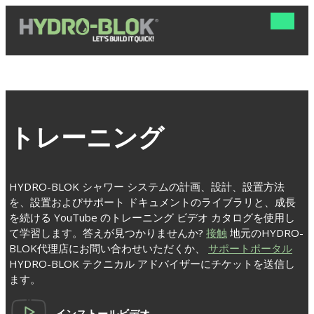
ナ
ビ
ゲ
ー
シ
ョ
ン
の
切
トレーニング
り
替
え
HYDRO-BLOK シャワー システムの計画、設計、設置方法
を、設置およびサポート ドキュメントのライブラリと、成長
を続ける YouTube のトレーニング ビデオ カタログを使用し
て学習します。答えが見つかりませんか?
接触
地元のHYDRO-
BLOK代理店にお問い合わせいただくか、
サポートポータル
HYDRO-BLOK テクニカル アドバイザーにチケットを送信し
ます。
インストールビデオ