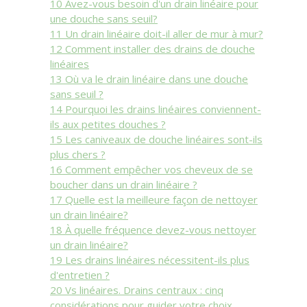
10
Avez-vous besoin d'un drain linéaire pour
une douche sans seuil?
11
Un drain linéaire doit-il aller de mur à mur?
12
Comment installer des drains de douche
linéaires
13
Où va le drain linéaire dans une douche
sans seuil ?
14
Pourquoi les drains linéaires conviennent-
ils aux petites douches ?
15
Les caniveaux de douche linéaires sont-ils
plus chers ?
16
Comment empêcher vos cheveux de se
boucher dans un drain linéaire ?
17
Quelle est la meilleure façon de nettoyer
un drain linéaire?
18
À quelle fréquence devez-vous nettoyer
un drain linéaire?
19
Les drains linéaires nécessitent-ils plus
d'entretien ?
20
Vs linéaires. Drains centraux : cinq
considérations pour guider votre choix