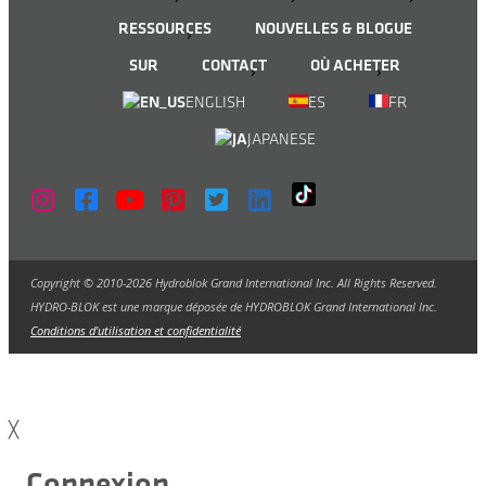
RESSOURCES
NOUVELLES & BLOGUE
SUR
CONTACT
OÙ ACHETER
ENGLISH
ES
FR
JAPANESE
Copyright © 2010-2026 Hydroblok Grand International Inc. All Rights Reserved.
HYDRO-BLOK est une marque déposée de HYDROBLOK Grand International Inc.
Conditions d'utilisation et confidentialité
╳
Connexion