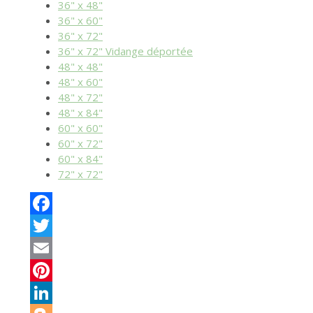
36" x 48"
36" x 60"
36" x 72"
36" x 72" Vidange déportée
48" x 48"
48" x 60"
48" x 72"
48" x 84"
60" x 60"
60" x 72"
60" x 84"
72" x 72"
Facebook
Twitter
Email
Pinterest