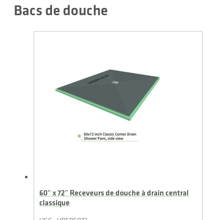
Bacs de douche
60″ x 72″ Receveurs de douche à drain central
classique