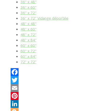
36" x 48"
36" x 60"
36" x 72"
36" x 72" Vidange déportée
48" x 48"
48" x 60"
48" x 72"
48" x 84"
60" x 60"
60" x 72"
60" x 84"
72" x 72"
Facebook
Twitter
Email
Pinterest