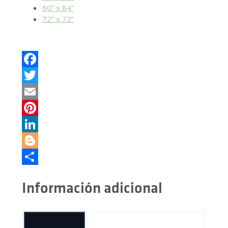
60” x 84”
72” x 72”
Facebook
Twitter
Email
Pinterest
LinkedIn
Blogger
Cuota
Información adicional