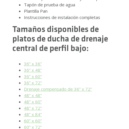
Tapón de prueba de agua
Plantilla Pan
Instrucciones de instalación completas
Tamaños disponibles de
platos de ducha de drenaje
central de perfil bajo:
36” x 36”
36” x 48”
36” x 60”
36” x 72”
Drenaje compensado de 36” x 72”
48” x 48”
48” x 60”
48” x 72”
48” x 84”
60” x 60”
60” x 72”