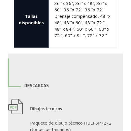
36 "x 36", 36 "x 48", 36 "x
60", 36 "x 72", 36 "x 72"
Tallas
Drenaje compensado, 48 "x
disponibles
48", 48 "x 60", 48 "x 72 ",
48" x 84 ", 60" x 60 ", 60" x
72 ", 60" x 84 ", 72" x 72 "
DESCARGAS
Dibujos tecnicos
Paquete de dibujo técnico HBLPSP7272
(todos los tamaños)