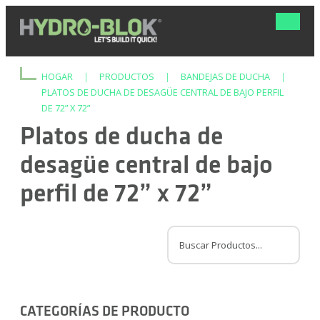
Navega
de
palanca
HOGAR
|
PRODUCTOS
|
BANDEJAS DE DUCHA
|
PLATOS DE DUCHA DE DESAGÜE CENTRAL DE BAJO PERFIL
DE 72” X 72”
Platos de ducha de
desagüe central de bajo
perfil de 72” x 72”
CATEGORÍAS DE PRODUCTO