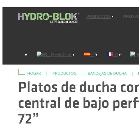
PRODUCTOS
PROYE
ENGLISH
ES
FR
HOGAR
|
PRODUCTOS
|
BANDEJAS DE DUCHA
|
Platos de ducha co
central de bajo perf
72”