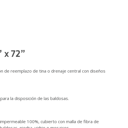
” x 72”
n de reemplazo de tina o drenaje central con diseños
para la disposición de las baldosas.
impermeable 100%, cubierto con malla de fibra de
baldosas, piedra, vidrio o mosaicos.