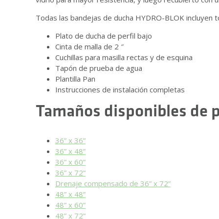
Todas las bandejas de ducha HYDRO-BLOK incluyen todo
Plato de ducha de perfil bajo
Cinta de malla de 2 ″
Cuchillas para masilla rectas y de esquina
Tapón de prueba de agua
Plantilla Pan
Instrucciones de instalación completas
Tamaños disponibles de pl
36” x 36”
36” x 48”
36” x 60”
36” x 72”
Drenaje compensado de 36” x 72”
48” x 48”
48” x 60”
48” x 72”