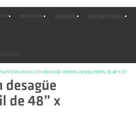
CTOS
EDUCACIÓN
RECURSOS
NOTICIAS Y BLOGS
JAPANESE
PLATOS DE DUCHA CON DESAGÜE CENTRAL DE BAJO PERFIL DE 48” X 72”
n desagüe
il de 48” x