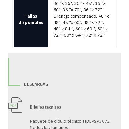
36 "x 36", 36 "x 48", 36 "x
60", 36 "x 72", 36 "x 72"
Tallas
Drenaje compensado, 48 "x
disponibles
48", 48 "x 60", 48 "x 72 ",
48" x 84 ", 60" x 60 ", 60" x
72 ", 60" x 84 ", 72" x 72 "
DESCARGAS
Dibujos tecnicos
Paquete de dibujo técnico HBLPSP3672
(todos los tamaños)