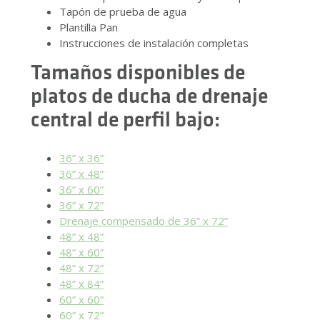
Tapón de prueba de agua
Plantilla Pan
Instrucciones de instalación completas
Tamaños disponibles de
platos de ducha de drenaje
central de perfil bajo:
36” x 36”
36” x 48”
36” x 60”
36” x 72”
Drenaje compensado de 36” x 72”
48” x 48”
48” x 60”
48” x 72”
48” x 84”
60” x 60”
60” x 72”