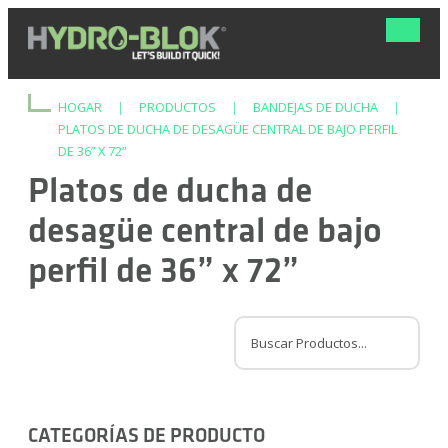
Navega
de
palanca
HOGAR
|
PRODUCTOS
|
BANDEJAS DE DUCHA
|
PLATOS DE DUCHA DE DESAGÜE CENTRAL DE BAJO PERFIL
DE 36” X 72”
Platos de ducha de
desagüe central de bajo
perfil de 36” x 72”
CATEGORÍAS DE PRODUCTO