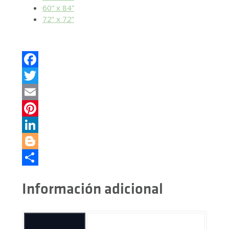
60” x 84”
72” x 72”
Facebook
Twitter
Email
Pinterest
LinkedIn
Blogger
Cuota
Información adicional