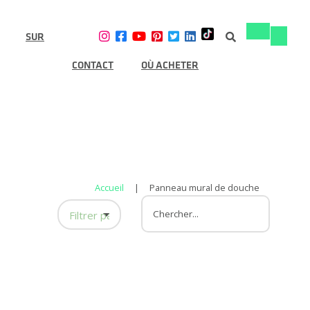
SUR
Basculer
Bascule
la
la
navigation
navigat
CONTACT
OÙ ACHETER
Accueil
|
Panneau mural de douche
Filtrer par catégorie
Panneau mural de douche
Conception de douche
Rénovation de la douche
Amélioration de l'habitat
Rénovation de salle de bain
Drain linéaire