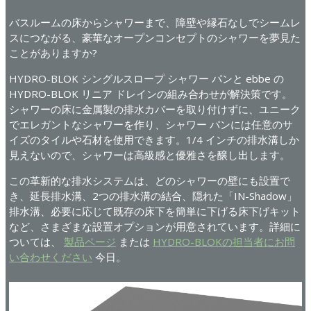
バスルームの床からシャワーまで、障壁や縁石なしでシームレ
スにつながる、豪華なオープンコンセプトのシャワーを夢見た
ことがありますか?
HYDRO-BLOK シングルスロープ シャワー パンと ebbe の
HYDRO-BLOK リニア ドレインの組み合わせが解決策です。
シャワーの床に金属製の排水カバーを取り付けずに、ユニーク
でエレガントなシャワーを作り、シャワー パンには任意のサ
イズのタイルや石材を使用できます。1/4 インチの排水溝しか
見えないので、シャワーは高級感と優雅さを醸し出します。
この革新的な排水システムは、どのシャワーの壁にも設置で
き、延長排水溝、2つの排水溝の結合、隠れた「IN-Shadow」
排水溝、必要に応じて既存の床下を簡単に下げる床下げキット
など、さまざまな設置オプションが用意されています。詳細に
ついては、
製品ページ
または
HYDRO-BLOKの担当者にお問
い合わせください
今日。