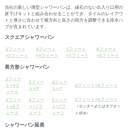
当社の新しい薄型シャワーパンは、縁石のない出入り口用の
床下げキットと組み合わせることができ、タイルのレイアウ
トと厚さに合わせて横方向と高さの両方を調整できる排水ハ
ブが含まれています。
スクエアシャワーパン
3フィート
4フィート
5フィート
6フィート
×3フィート
×4フィート
×5フィート
×6フィート
長方形シャワーパン
3フィー
3フィー
4フィー
ト×4フ
4フィート×6フィート
ト×5
‘
ト×5
‘
ィート
3フィート×6フィート
5フィー
4フィー
5フィー
ト×6フ
ト×7フ
ト×7フ
（センターまたはオフセッ
ィート
ィート
ィート
ト排水）
シャワーパン延長