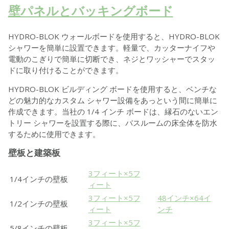
壁パネルとバッキングボード
HYDRO-BLOK ウォールボードを使用すると、HYDRO-BLOK
シャワーを簡単に設置できます。軽量で、カッターナイフや
電動のこぎりで簡単に切断でき、ネジとワッシャーでスタッ
ドに取り付けることができます。
HYDRO-BLOK ビルディング ボードを使用すると、ベンチな
どの魅力的なカスタム シャワー設備をあっという間に簡単に
作成できます。当社の 1/4 インチ ボードは、縁石のないエン
トリー シャワーを設置する際に、バスルームの床全体を防水
するために使用できます。
壁板と建築板
3フィート×5フ
1/4インチの壁板
ィート
3フィート×5フ
48インチ×64イ
1/2インチの壁板
ィート
ンチ
3フィート×5フ
5/8インチの壁板