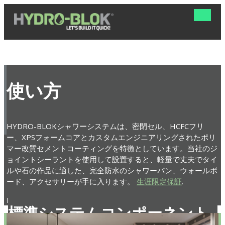
ナ
ビ
ゲ
ー
シ
ョ
ン
の
使い方
切
り
替
え
HYDRO-BLOKシャワーシステムは、密閉セル、HCFCフリ
ー、XPSフォームコアとカスタムエンジニアリングされたポリ
マー改質セメントコーティングを特徴としています。当社のジ
ョイントシーラントを使用して設置すると、軽量で丈夫でタイ
ルや石の作品に適した、完全防水のシャワーパン、ウォールボ
ード、アクセサリーが手に入ります。
生涯限定保証
.
HYDRO-BLOK 製品は ICC-ES 認定を受けています。
標準システムコンポーネント