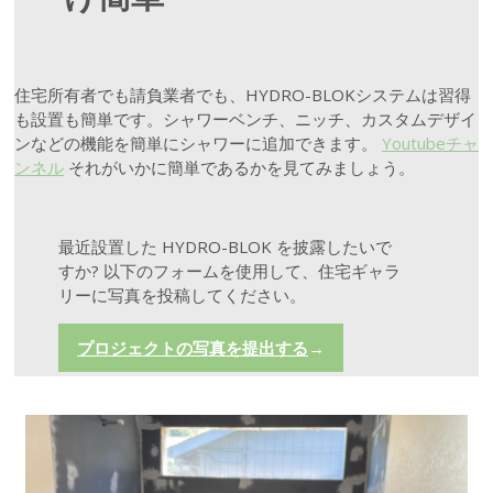
住宅所有者でも請負業者でも、HYDRO-BLOKシステムは習得
も設置も簡単です。シャワーベンチ、ニッチ、カスタムデザイ
ンなどの機能を簡単にシャワーに追加できます。
Youtubeチャ
ンネル
それがいかに簡単であるかを見てみましょう。
最近設置した HYDRO-BLOK を披露したいで
すか? 以下のフォームを使用して、住宅ギャラ
リーに写真を投稿してください。
プロジェクトの写真を提出する
→