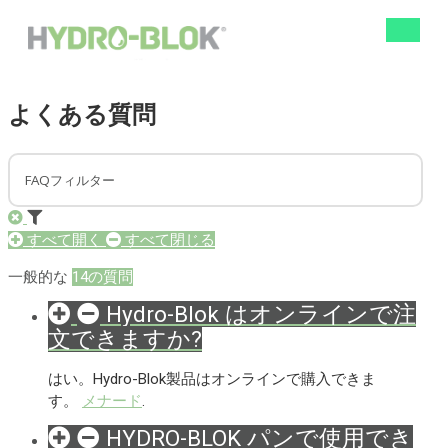
ナ
ビ
ゲ
ー
よくある質問
シ
ョ
ン
の
切
り
替
え
すべて開く
すべて閉じる
一般的な
14の質問
Hydro-Blok はオンラインで注
文できますか?
はい。Hydro-Blok製品はオンラインで購入できま
す。
メナード
.
HYDRO-BLOK パンで使用でき