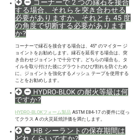
コーナーで 2 つの縁石を接合
する場合、それらを突き合わせる
必要がありますか、それとも 45 度
の角度で切断する必要があります
か?
コーナーで縁石を接合する場合は、45° のマイター ジ
ョイントをお勧めします。縁石を延長する場合は、突
き合わせジョイントで十分です。どちらの場合も、タ
イルを取り付けた後にグラウトのひび割れを防ぐため
に、ジョイントを強化するメッシュ テープを使用する
ことをお勧めします。
HYDRO-BLOK の耐火等級は何
ですか?
HYDRO-BLOKフォーム製品
ASTM E84-17 の要件に従っ
てクラス A の火災延焼評価を満たします。
HB シーラントの保存期間は
どれくらいですか?