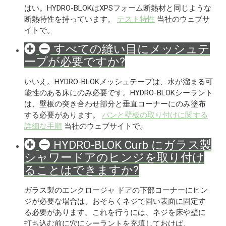
はい。HYDRO-BLOKはXPSフォーム断熱材と同じような
断熱特性を持っています。
テスト特性
当社のウェブサ
イトで。
すべての縫い目にメッシュテ
ープが必要ですか?
いいえ。HYDRO-BLOKメッシュテープは、水が溜まる可
能性のある床にのみ必要です。HYDRO-BLOKシーラント
は、壁板の突き合わせ部分と垂直コーナーにのみ塗布
する必要があります。
パンと壁板の取り付けに関する
詳細な手順
当社のウェブサイトで。
HYDRO-BLOK Curb にガラス製
シャワードアのヒンジを取り付け
ることはできますか?
ガラス製のエンクロージャ ドアの下部コーナーにヒン
ジが必要な場合は、おそらくネジで固い表面に固定す
る必要があります。これを行うには、ネジを床や壁に
打ち込む前に穴にシーラントを充填しておけば、