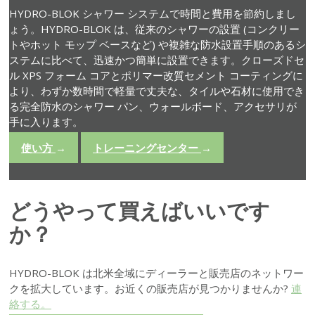
HYDRO-BLOK シャワー システムで時間と費用を節約しまし
ょう。HYDRO-BLOK は、従来のシャワーの設置 (コンクリー
トやホット モップ ベースなど) や複雑な防水設置手順のあるシ
ステムに比べて、迅速かつ簡単に設置できます。クローズドセ
ル XPS フォーム コアとポリマー改質セメント コーティングに
より、わずか数時間で軽量で丈夫な、タイルや石材に使用でき
る完全防水のシャワー パン、ウォールボード、アクセサリが
手に入ります。
使い方
→
トレーニングセンター
→
どうやって買えばいいです
か？
HYDRO-BLOK は北米全域にディーラーと販売店のネットワー
クを拡大しています。お近くの販売店が見つかりませんか?
連
絡する。