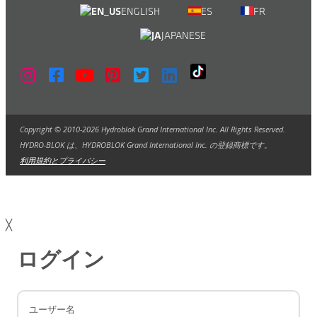
ENGLISH
ES
FR
JAPANESE
Copyright © 2010-2026 Hydroblok Grand International Inc. All Rights Reserved.
HYDRO-BLOK は、HYDROBLOK Grand International Inc. の登録商標です。
利用規約とプライバシー
╳
ログイン