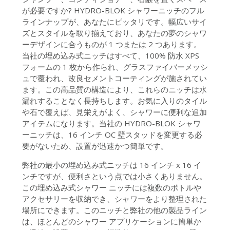
が必要ですか? HYDRO-BLOK シャワーニッチのフル
ラインナップが、あなたにピッタリです。幅広いサイ
ズとスタイルを取り揃えており、あなたの夢のシャワ
ーデザインに合うものが 1 つまたは 2 つあります。
当社の埋め込み式ニッチはすべて、100% 防水 XPS
フォームの 1 枚から作られ、グラスファイバーメッシ
ュで覆われ、改良セメントコーティングが施されてい
ます。この高品質の構造により、これらのニッチは水
漏れすることなく長持ちします。お気に入りのタイル
や石で覆えば、見栄えがよく、シャワーに便利な追加
アイテムになります。当社の HYDRO-BLOK シャワ
ーニッチは、16 インチ OC 壁スタッドを変更する必
要がないため、設置が迅速かつ簡単です。
弊社の最小の埋め込み式ニッチは 16 インチ x 16 イ
ンチですが、便利さという点では小さくありません。
この埋め込み式シャワー ニッチには複数のボトルや
アクセサリーを収納でき、シャワーをより整理された
場所にできます。このニッチと弊社の他の製品ライン
は、ほとんどのシャワー アプリケーションに簡単か