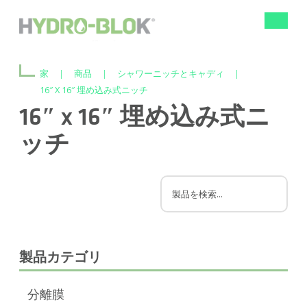
ナ
ビ
ゲ
ー
家
|
商品
|
シャワーニッチとキャディ
|
シ
ョ
16″ X 16″ 埋め込み式ニッチ
ン
16″ x 16″ 埋め込み式ニ
の
切
ッチ
り
替
え
製品カテゴリ
分離膜