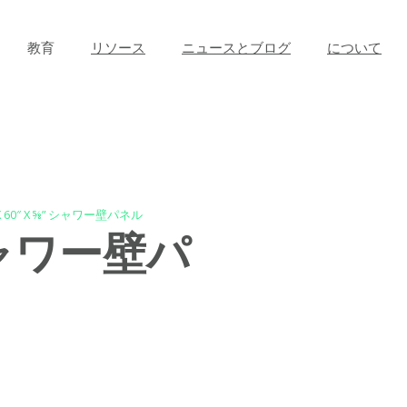
教育
リソース
ニュースとブログ
について
 X 60″ X ⅝” シャワー壁パネル
” シャワー壁パ