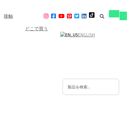
接触
ナ
ナ
ビ
ビ
ゲ
どこで買う
ゲ
ー
ENGLISH
ー
シ
シ
ョ
ョ
ン
ン
の
の
切
切
り
り
替
替
え
え