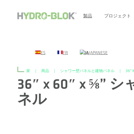
製品
プロジェクト
ES
FR
JAPANESE
家
|
商品
|
シャワー壁パネルと建物パネル
|
36″
36″ x 60″ x ⅝
ネル