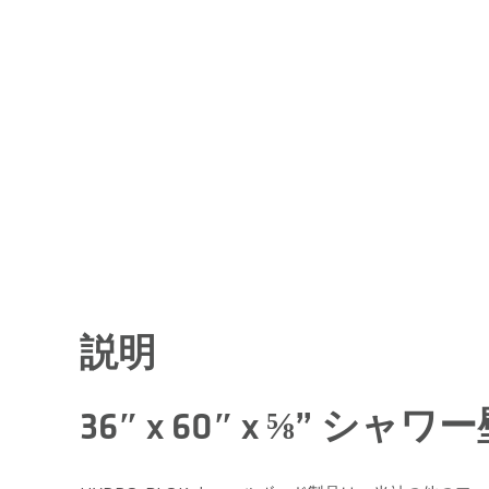
説明
36″ x 60″ x ⅝” シャ