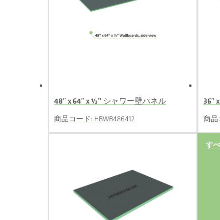
48″ x 64″ x ½” シャワー壁パネル
36″
商品コード: HBWB486412
商品コ
す