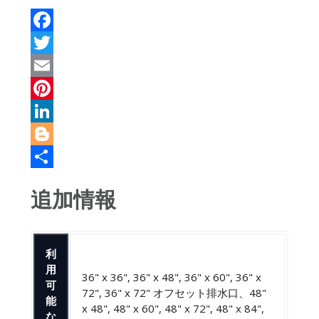
Facebook
Twitter
Email
Pinterest
LinkedIn
Blogger
共
追加情報
有
利
用
36" x 36", 36" x 48", 36" x 60", 36" x
可
72", 36" x 72" オフセット排水口、48"
能
x 48", 48" x 60", 48" x 72", 48" x 84",
な