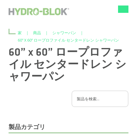
ナ
ビ
ゲ
ー
家
|
商品
|
シャワーパン
|
シ
ョ
60” X 60” ロープロファイル センタードレン シャワーパン
ン
60” x 60” ロープロファ
の
切
イル センタードレン シ
り
替
え
ャワーパン
製品カテゴリ