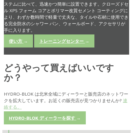
ステムに比べて、迅速かつ簡単に設置できます。クローズドセ
ル XPS フォーム コアとポリマー改質セメント コーティングに
より、わずか数時間で軽量で丈夫な、タイルや石材に使用でき
る完全防水のシャワー パン、ウォールボード、アクセサリが
手に入ります。
使い方
→
トレーニングセンター
→
どうやって買えばいいです
か？
HYDRO-BLOK は北米全域にディーラーと販売店のネットワー
クを拡大しています。お近くの販売店が見つかりませんか?
連
絡する。
HYDRO-BLOK ディーラーを探す
→