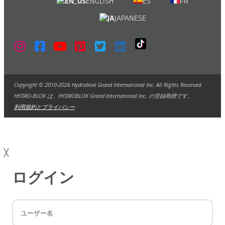
ENGLISH
ES
FR
JAPANESE
Copyright © 2010-2026 Hydroblok Grand International Inc. All Rights Reserved.
HYDRO-BLOK は、HYDROBLOK Grand International Inc. の登録商標です。
利用規約とプライバシー
╳
ログイン