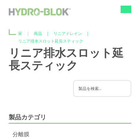
ナ
ビ
ゲ
ー
家
|
商品
|
リニアドレイン
|
シ
ョ
リニア排水スロット延長スティック
ン
リニア排水スロット延
の
切
長スティック
り
替
え
製品カテゴリ
分離膜